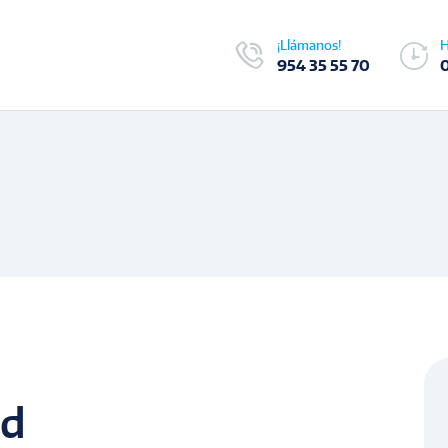
¡Llámanos!
H
954 35 55 70
nd