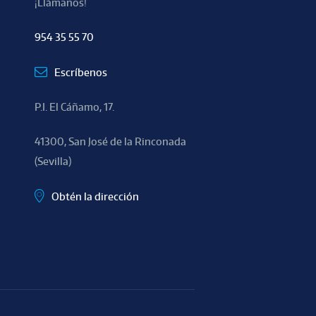
¡Llámanos!
954 35 55 70
Escríbenos
P.I. El Cáñamo, 17.
41300, San José de la Rinconada
(Sevilla)
Obtén la dirección