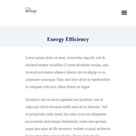
Energy Efficiency
Lorem ipsum dolor sit amet, consectetur ang elit, sed do
eiusmod tempor incididun.Ut enim ad minim veniam, quis
nostrud exercitation ullamco laboris nisi ut aliquip ex ea
commodo consequat. Duis aute irure dolor in reprehenderit
in voluptate velit esse cillum dolore eu fugiat.
Excepteur sint occaecat cupidatat non proident, sunt in
culpa qui officia deserunt mollit anim id est laborum. Sed
ut perspiciatis unde omnis iste natus error sit voluptatem
accusantium doloremque laudantium, totam rem aperiam,
eaque ipsa quae ab illo inventore veritatis et quasi architecto
beatae vitae dicta sunt explicabo. Nemo enim ipsam