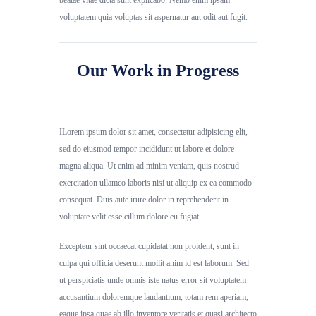
voluptatem quia voluptas sit aspernatur aut odit aut fugit.
Our Work in Progress
ILorem ipsum dolor sit amet, consectetur adipisicing elit,
sed do eiusmod tempor incididunt ut labore et dolore
magna aliqua. Ut enim ad minim veniam, quis nostrud
exercitation ullamco laboris nisi ut aliquip ex ea commodo
consequat. Duis aute irure dolor in reprehenderit in
voluptate velit esse cillum dolore eu fugiat.
Excepteur sint occaecat cupidatat non proident, sunt in
culpa qui officia deserunt mollit anim id est laborum. Sed
ut perspiciatis unde omnis iste natus error sit voluptatem
accusantium doloremque laudantium, totam rem aperiam,
eaque ipsa quae ab illo inventore veritatis et quasi architecto