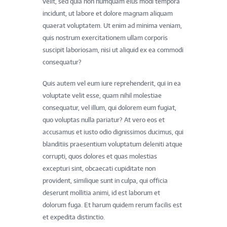
velit, sed quia non numquam eius modi tempora
incidunt, ut labore et dolore magnam aliquam
quaerat voluptatem. Ut enim ad minima veniam,
quis nostrum exercitationem ullam corporis
suscipit laboriosam, nisi ut aliquid ex ea commodi
consequatur?
Quis autem vel eum iure reprehenderit, qui in ea
voluptate velit esse, quam nihil molestiae
consequatur, vel illum, qui dolorem eum fugiat,
quo voluptas nulla pariatur? At vero eos et
accusamus et iusto odio dignissimos ducimus, qui
blanditiis praesentium voluptatum deleniti atque
corrupti, quos dolores et quas molestias
excepturi sint, obcaecati cupiditate non
provident, similique sunt in culpa, qui officia
deserunt mollitia animi, id est laborum et
dolorum fuga. Et harum quidem rerum facilis est
et expedita distinctio.